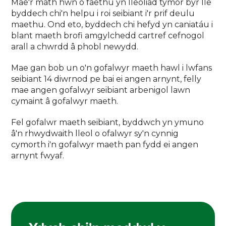
Mae'r math hwn o faethu yn lleoliad tymor byr lle
byddech chi'n helpu i roi seibiant i'r prif deulu
maethu. Ond eto, byddech chi hefyd yn caniatáu i
blant maeth brofi amgylchedd cartref cefnogol
arall a chwrdd â phobl newydd.
Mae gan bob un o'n gofalwyr maeth hawl i lwfans
seibiant 14 diwrnod pe bai ei angen arnynt, felly
mae angen gofalwyr seibiant arbenigol lawn
cymaint â gofalwyr maeth.
Fel gofalwr maeth seibiant, byddwch yn ymuno
â'n rhwydwaith lleol o ofalwyr sy'n cynnig
cymorth i'n gofalwyr maeth pan fydd ei angen
arnynt fwyaf.