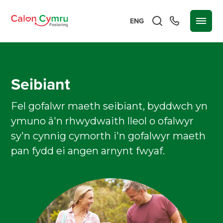
ENG
Seibiant
Fel gofalwr maeth seibiant, byddwch yn
ymuno â'n rhwydwaith lleol o ofalwyr
sy'n cynnig cymorth i'n gofalwyr maeth
pan fydd ei angen arnynt fwyaf.