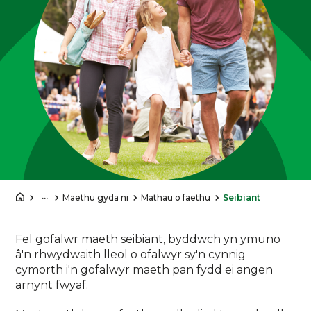
...
Maethu gyda ni
Mathau o faethu
Seibiant
Fel gofalwr maeth seibiant, byddwch yn ymuno
â'n rhwydwaith lleol o ofalwyr sy'n cynnig
cymorth i'n gofalwyr maeth pan fydd ei angen
arnynt fwyaf.