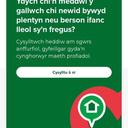
Ydych chi'n meddwl y
gallwch chi newid bywyd
plentyn neu berson ifanc
lleol sy'n fregus?
Cysylltwch heddiw am sgwrs
anffurfiol, gyfeillgar gyda'n
cynghorwyr maeth profiadol.
Cysylltu â ni