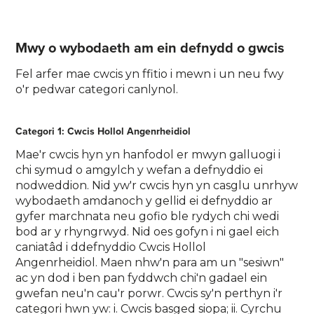
Mwy o wybodaeth am ein defnydd o gwcis
Fel arfer mae cwcis yn ffitio i mewn i un neu fwy
o'r pedwar categori canlynol.
Categori 1: Cwcis Hollol Angenrheidiol
Mae'r cwcis hyn yn hanfodol er mwyn galluogi i
chi symud o amgylch y wefan a defnyddio ei
nodweddion. Nid yw'r cwcis hyn yn casglu unrhyw
wybodaeth amdanoch y gellid ei defnyddio ar
gyfer marchnata neu gofio ble rydych chi wedi
bod ar y rhyngrwyd. Nid oes gofyn i ni gael eich
caniatâd i ddefnyddio Cwcis Hollol
Angenrheidiol. Maen nhw'n para am un "sesiwn"
ac yn dod i ben pan fyddwch chi'n gadael ein
gwefan neu'n cau'r porwr. Cwcis sy'n perthyn i'r
categori hwn yw: i. Cwcis basged siopa; ii. Cyrchu