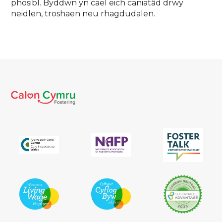
phosibl. Byddwn yn cael eich caniatâd drwy
neidlen, troshaen neu rhagdudalen.