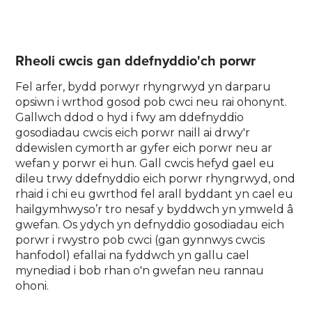
Rheoli cwcis gan ddefnyddio'ch porwr
Fel arfer, bydd porwyr rhyngrwyd yn darparu
opsiwn i wrthod gosod pob cwci neu rai ohonynt.
Gallwch ddod o hyd i fwy am ddefnyddio
gosodiadau cwcis eich porwr naill ai drwy'r
ddewislen cymorth ar gyfer eich porwr neu ar
wefan y porwr ei hun. Gall cwcis hefyd gael eu
dileu trwy ddefnyddio eich porwr rhyngrwyd, ond
rhaid i chi eu gwrthod fel arall byddant yn cael eu
hailgymhwyso’r tro nesaf y byddwch yn ymweld â
gwefan. Os ydych yn defnyddio gosodiadau eich
porwr i rwystro pob cwci (gan gynnwys cwcis
hanfodol) efallai na fyddwch yn gallu cael
mynediad i bob rhan o'n gwefan neu rannau
ohoni.