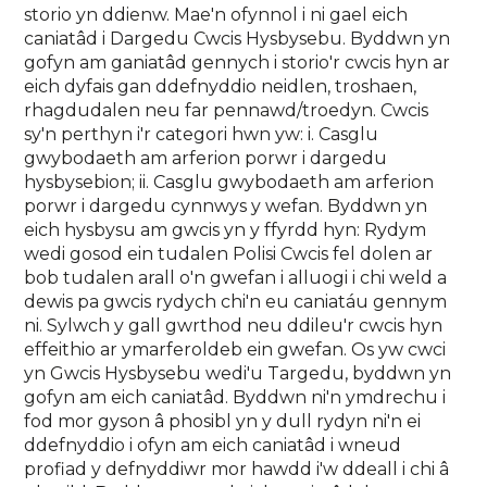
storio yn ddienw. Mae'n ofynnol i ni gael eich
caniatâd i Dargedu Cwcis Hysbysebu. Byddwn yn
gofyn am ganiatâd gennych i storio'r cwcis hyn ar
eich dyfais gan ddefnyddio neidlen, troshaen,
rhagdudalen neu far pennawd/troedyn. Cwcis
sy'n perthyn i'r categori hwn yw: i. Casglu
gwybodaeth am arferion porwr i dargedu
hysbysebion; ii. Casglu gwybodaeth am arferion
porwr i dargedu cynnwys y wefan. Byddwn yn
eich hysbysu am gwcis yn y ffyrdd hyn: Rydym
wedi gosod ein tudalen Polisi Cwcis fel dolen ar
bob tudalen arall o'n gwefan i alluogi i chi weld a
dewis pa gwcis rydych chi'n eu caniatáu gennym
ni. Sylwch y gall gwrthod neu ddileu'r cwcis hyn
effeithio ar ymarferoldeb ein gwefan. Os yw cwci
yn Gwcis Hysbysebu wedi'u Targedu, byddwn yn
gofyn am eich caniatâd. Byddwn ni'n ymdrechu i
fod mor gyson â phosibl yn y dull rydyn ni'n ei
ddefnyddio i ofyn am eich caniatâd i wneud
profiad y defnyddiwr mor hawdd i'w ddeall i chi â