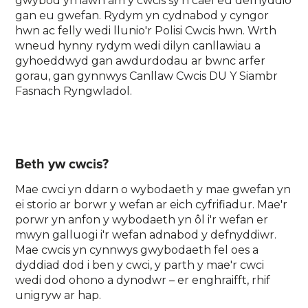
gwybod yn iawn am y cwcis sy'n cael eu defnyddio
gan eu gwefan. Rydym yn cydnabod y cyngor
hwn ac felly wedi llunio'r Polisi Cwcis hwn. Wrth
wneud hynny rydym wedi dilyn canllawiau a
gyhoeddwyd gan awdurdodau ar bwnc arfer
gorau, gan gynnwys Canllaw Cwcis DU Y Siambr
Fasnach Ryngwladol.
Beth yw cwcis?
Mae cwci yn ddarn o wybodaeth y mae gwefan yn
ei storio ar borwr y wefan ar eich cyfrifiadur. Mae'r
porwr yn anfon y wybodaeth yn ôl i'r wefan er
mwyn galluogi i'r wefan adnabod y defnyddiwr.
Mae cwcis yn cynnwys gwybodaeth fel oes a
dyddiad dod i ben y cwci, y parth y mae'r cwci
wedi dod ohono a dynodwr – er enghraifft, rhif
unigryw ar hap.