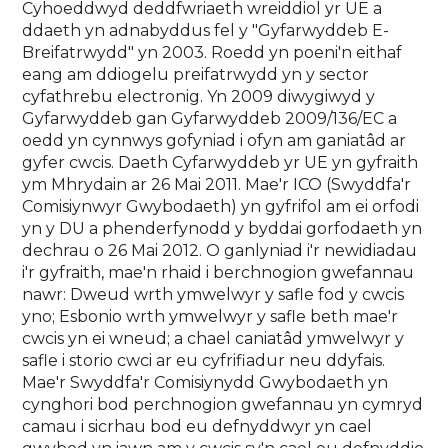
Cyhoeddwyd deddfwriaeth wreiddiol yr UE a
ddaeth yn adnabyddus fel y "Gyfarwyddeb E-
Breifatrwydd" yn 2003. Roedd yn poeni'n eithaf
eang am ddiogelu preifatrwydd yn y sector
cyfathrebu electronig. Yn 2009 diwygiwyd y
Gyfarwyddeb gan Gyfarwyddeb 2009/136/EC a
oedd yn cynnwys gofyniad i ofyn am ganiatâd ar
gyfer cwcis. Daeth Cyfarwyddeb yr UE yn gyfraith
ym Mhrydain ar 26 Mai 2011. Mae'r ICO (Swyddfa'r
Comisiynwyr Gwybodaeth) yn gyfrifol am ei orfodi
yn y DU a phenderfynodd y byddai gorfodaeth yn
dechrau o 26 Mai 2012. O ganlyniad i'r newidiadau
i'r gyfraith, mae'n rhaid i berchnogion gwefannau
nawr: Dweud wrth ymwelwyr y safle fod y cwcis
yno; Esbonio wrth ymwelwyr y safle beth mae'r
cwcis yn ei wneud; a chael caniatâd ymwelwyr y
safle i storio cwci ar eu cyfrifiadur neu ddyfais.
Mae'r Swyddfa'r Comisiynydd Gwybodaeth yn
cynghori bod perchnogion gwefannau yn cymryd
camau i sicrhau bod eu defnyddwyr yn cael