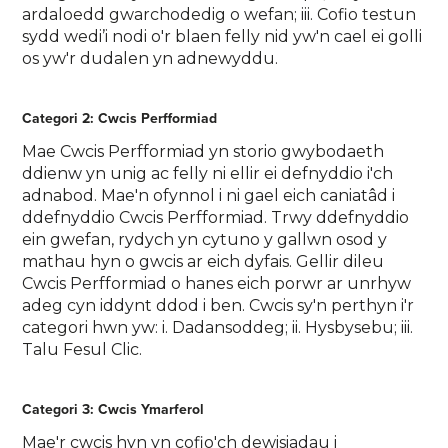
ardaloedd gwarchodedig o wefan; iii. Cofio testun
sydd wedi’i nodi o'r blaen felly nid yw'n cael ei golli
os yw'r dudalen yn adnewyddu.
Categori 2: Cwcis Perfformiad
Mae Cwcis Perfformiad yn storio gwybodaeth
ddienw yn unig ac felly ni ellir ei defnyddio i'ch
adnabod. Mae'n ofynnol i ni gael eich caniatâd i
ddefnyddio Cwcis Perfformiad. Trwy ddefnyddio
ein gwefan, rydych yn cytuno y gallwn osod y
mathau hyn o gwcis ar eich dyfais. Gellir dileu
Cwcis Perfformiad o hanes eich porwr ar unrhyw
adeg cyn iddynt ddod i ben. Cwcis sy'n perthyn i'r
categori hwn yw: i. Dadansoddeg; ii. Hysbysebu; iii.
Talu Fesul Clic.
Categori 3: Cwcis Ymarferol
Mae'r cwcis hyn yn cofio'ch dewisiadau i