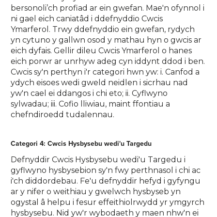
bersonoli’ch profiad ar ein gwefan. Mae'n ofynnol i
ni gael eich caniatâd i ddefnyddio Cwcis
Ymarferol. Trwy ddefnyddio ein gwefan, rydych
yn cytuno y gallwn osod y mathau hyn o gwcis ar
eich dyfais. Gellir dileu Cwcis Ymarferol o hanes
eich porwr ar unrhyw adeg cyn iddynt ddod i ben.
Cwcis sy'n perthyn i'r categori hwn yw: i. Canfod a
ydych eisoes wedi gweld neidlen i sicrhau nad
yw'n cael ei ddangos i chi eto; ii. Cyflwyno
sylwadau; iii. Cofio lliwiau, maint ffontiau a
chefndiroedd tudalennau.
Categori 4: Cwcis Hysbysebu wedi'u Targedu
Defnyddir Cwcis Hysbysebu wedi'u Targedu i
gyflwyno hysbysebion sy'n fwy perthnasol i chi ac
i'ch diddordebau. Fe'u defnyddir hefyd i gyfyngu
ar y nifer o weithiau y gwelwch hysbyseb yn
ogystal â helpu i fesur effeithiolrwydd yr ymgyrch
hysbysebu. Nid yw'r wybodaeth y maen nhw'n ei